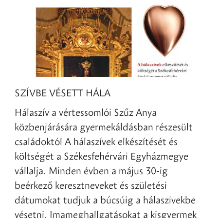
SZÍVBE VÉSETT HÁLA
Hálaszív a vértessomlói Szűz Anya
közbenjárására gyermekáldásban részesült
családoktól A hálaszívek elkészítését és
költségét a Székesfehérvári Egyházmegye
vállalja. Minden évben a május 30-ig
beérkező keresztneveket és születési
dátumokat tudjuk a búcsúig a hálaszivekbe
vésetni. Imameghallgatásokat a kisgyermek