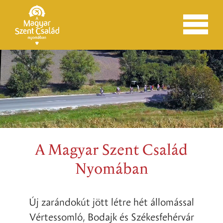
A Magyar Szent Család
Nyomában
Új zarándokút jött létre hét állomással
Vértessomló, Bodajk és Székesfehérvár