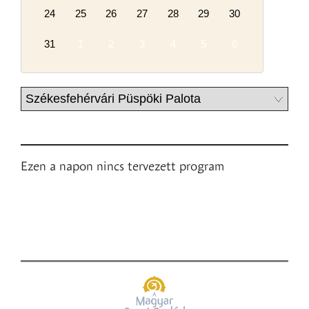
24
25
26
27
28
29
30
31
1
2
3
4
5
6
Ezen a napon nincs tervezett program